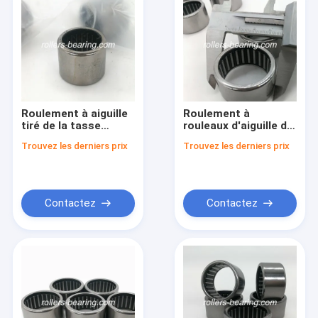
Roulement à aiguille
Roulement à
tiré de la tasse
rouleaux d'aiguille de
SCE1112
40588-HC400 Hk3020
Trouvez les derniers prix
Trouvez les derniers prix
17.46*22.225*19.05
30x37x20mm 12
millimètre pour des
mois de garantie
pièces d'auto
Contactez
Contactez
Aperçu
Produits
Vidéos