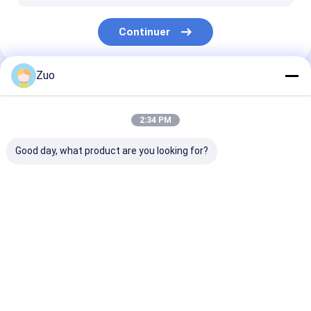
Continuer
Zuo
Nos Catégories
2:34 PM
Good day, what product are you looking for?
Roulement à
Incidence de
Roulement de
rouleaux coniques
libération
de roue
d'embrayage
Aperçu
Au sujet de
Contactez-
Desktop
nous
nous
Site
Plan du site
Privacy Policy