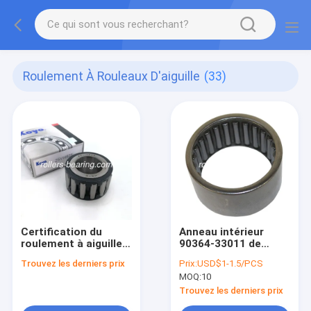
Roulement À Rouleaux D'aiguille
(33)
Certification du
Anneau intérieur
roulement à aiguille
90364-33011 de
du rouleau 25VI4625
roulement à rouleaux
Trouvez les derniers prix
Prix:
USD$1-1.5/PCS
25x46x25mm
d'aiguille d'armement
MOQ:
10
MH044080 ISO2000
complet
Trouvez les derniers prix