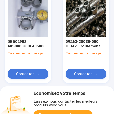
DB502902
09263-28030-000
4058888G00 40588-
OEM du roulement à
88G00
rouleaux d'aiguille
Trouvez les derniers prix
Trouvez les derniers prix
17.46*22.225*19.05mm
28x35x16mm pour
pour Nissan
Suzuki
Contactez
Contactez
Économisez votre temps
Laissez-nous contacter les meilleurs
produits avec vous.