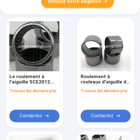
Donnez votre exigence
Le roulement à
Roulement à
l'aiguille SCE2012
rouleaux d'aiguille de
MB160670
BSM 354126 AJ
Trouvez les derniers prix
Trouvez les derniers prix
31.75*38.1*19.05 le
90364-T0009
millimètre ISO2008 a
35X40.5X26mm pour
approuvé
TOYOTA
Contactez
Contactez