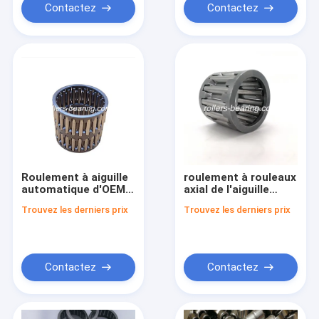
Contactez
Contactez
Roulement à aiguille
roulement à rouleaux
automatique d'OEM
axial de l'aiguille
90364-39005 39mm
38vp5243
Trouvez les derniers prix
Trouvez les derniers prix
pour Toyota Hzj79
38x52x43mm 90364-
38012
Contactez
Contactez