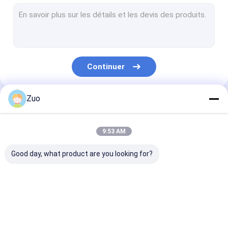
Incidence commune universelle
Roulement à billes à gorge profonde
Roulement à rouleaux cylindrique
Continuer
Roulement à rouleaux d'aiguille
Incidence de poulie de tendeur
Zuo
Nos Catégories
Incidence de centre d'arbre d'entraînement
9:53 AM
Entretoise de roulement de roue
Good day, what product are you looking for?
Rapport de l'accessoire
Butée à billes
Roulement à
Incidence de
Roulement de
Roulement à rouleaux sphérique
rouleaux coniques
libération
de roue
d'embrayage