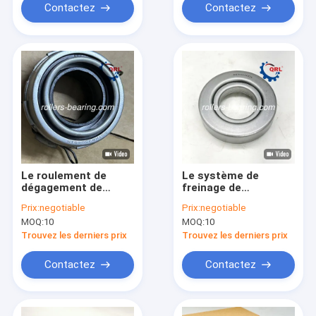
Contactez
Contactez
Le roulement de
Le système de
dégagement de
freinage de
l'embrayage 31230-
roulement doit être
Prix:
negotiable
Prix:
negotiable
35090 50TKB3504BR
équipé d'un dispositif
MOQ:
10
MOQ:
10
500053960 pour
de freinage de
Toyota
roulement.
Trouvez les derniers prix
Trouvez les derniers prix
Contactez
Contactez