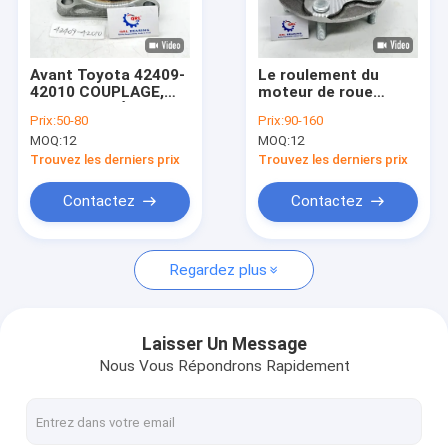
A propos de nous
Visite d'usine
Avant Toyota 42409-
Le roulement du
42010 COUPLAGE,
moteur de roue
Contrôle de la qualité
ESSIEU ARRIÈRE,
avant TOYOTA
Prix:
50-80
Prix:
90-160
DROIT ou GAUCHE
43502-0K010 43502-
MOQ:
12
MOQ:
12
42409 42010
0K090 43502-28040
Contact
43502-KK030
Trouvez les derniers prix
Trouvez les derniers prix
nouvelles
Contactez
Contactez
Tous les cas
Regardez plus
Roulement à rouleaux coniques
Laisser Un Message
Nous Vous Répondrons Rapidement
Incidence de libération d'embrayage
Roulement de moyeu de roue