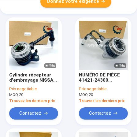
Donnez votre exigence
Cylindre récepteur
NUMÉRO DE PIÈCE
d'embrayage NISSAN
41421-24300
JUKE 30620-00Q0H
Roulement de
Prix:
negotiable
Prix:
negotiable
débrayage Cylindre
MOQ:
20
MOQ:
20
récepteur
d'embrayage
Trouvez les derniers prix
Trouvez les derniers prix
Contactez
Contactez