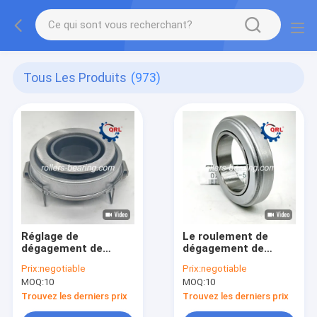
Tous Les Produits
(973)
Réglage de
Le roulement de
dégagement de
dégagement de
l'embrayage 1-
l'embrayage 0727-16-
Prix:
negotiable
Prix:
negotiable
31310026-0 1-
510 pour MAZDA
MOQ:
10
MOQ:
10
87610109-0 Pour le
moteur Isuzu FC FG
Trouvez les derniers prix
Trouvez les derniers prix
GG 4H6H