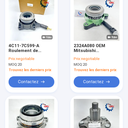
4C11-7C599-A
2324A080 OEM
Roulement de
Mitsubishi
débrayage Convient
L'embrayage de
Prix:
negotiable
Prix:
negotiable
spécifiquement aux
libération de
MOQ:
20
MOQ:
20
Ford Ranger et Ford
roulement cylindre
Transit
esclave Lancer
Trouvez les derniers prix
Trouvez les derniers prix
Eclipse
Contactez
Contactez
Aperçu
Produits
Vidéos