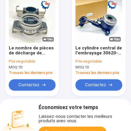
Le nombre de pièces
Le cylindre central de
de décharge de
l'embrayage 30620-
l'embrayage de
00Q0J 30620
Prix:
negotiable
Prix:
negotiable
roulement est 41412
MOQ:
10
MOQ:
10
49670 HYUNDAI H100
Trouvez les derniers prix
Trouvez les derniers prix
Contactez
Contactez
Économisez votre temps
Laissez-nous contacter les meilleurs
produits avec vous.