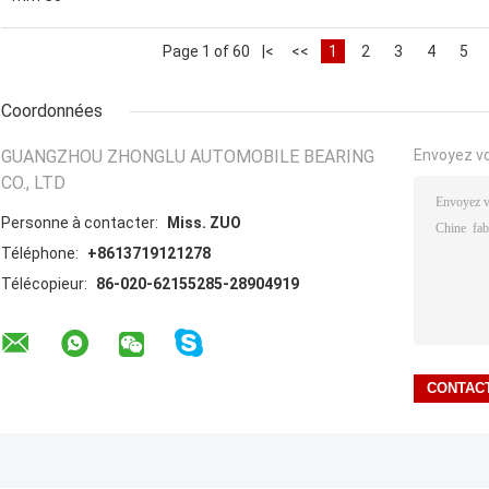
Page 1 of 60
|<
<<
1
2
3
4
5
Coordonnées
GUANGZHOU ZHONGLU AUTOMOBILE BEARING
Envoyez v
CO., LTD
Personne à contacter:
Miss. ZUO
Téléphone:
+8613719121278
Télécopieur:
86-020-62155285-28904919