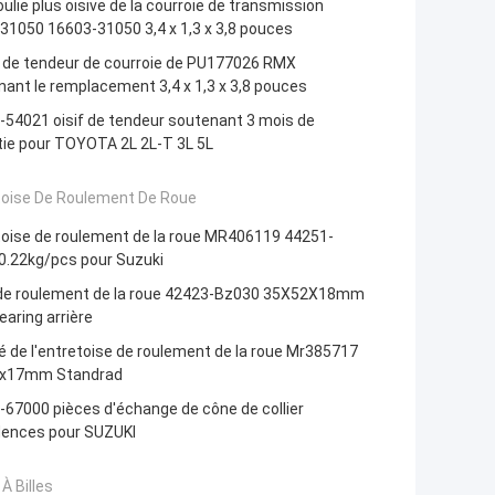
ulie plus oisive de la courroie de transmission
31050 16603-31050 3,4 x 1,3 x 3,8 pouces
e de tendeur de courroie de PU177026 RMX
ant le remplacement 3,4 x 1,3 x 3,8 pouces
-54021 oisif de tendeur soutenant 3 mois de
tie pour TOYOTA 2L 2L-T 3L 5L
toise De Roulement De Roue
toise de roulement de la roue MR406119 44251-
0.22kg/pcs pour Suzuki
 de roulement de la roue 42423-Bz030 35X52X18mm
earing arrière
é de l'entretoise de roulement de la roue Mr385717
x17mm Standrad
67000 pièces d'échange de cône de collier
idences pour SUZUKI
À Billes