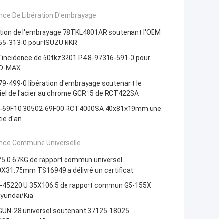
ence De Libération D'embrayage
ation de l'embrayage 78TKL4801AR soutenant l'OEM
55-313-0 pour ISUZU NKR
'incidence de 60tkz3201 P4 8-97316-591-0 pour
 D-MAX
9-499-0 libération d'embrayage soutenant le
iel de l'acier au chrome GCR15 de RCT422SA
-69F10 30502-69F00 RCT4000SA 40x81x19mm une
ie d'an
ence Commune Universelle
5 0.67KG de rapport commun universel
0X31.75mm TS16949 a délivré un certificat
-45220 U 35X106.5 de rapport commun G5-155X
yundai/Kia
 GUN-28 universel soutenant 37125-18025