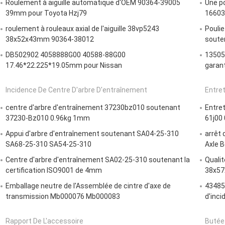
Roulement à aiguille automatique d'OEM 90364-39005
Une po
39mm pour Toyota Hzj79
16603
roulement à rouleaux axial de l'aiguille 38vp5243
Pouli
38x52x43mm 90364-38012
souten
DB502902 4058888G00 40588-88G00
13505
17.46*22.225*19.05mm pour Nissan
garan
Incidence De Centre D'arbre D'entraînement
Entre
centre d'arbre d'entraînement 37230bz010 soutenant
Entre
37230-Bz010 0.96kg 1mm
61j00 
Appui d'arbre d'entraînement soutenant SA04-25-310
arrêt
SA68-25-310 SA54-25-310
Axle B
Centre d'arbre d'entraînement SA02-25-310 soutenant la
Qualit
certification ISO9001 de 4mm
38x57
Emballage neutre de l'Assemblée de cintre d'axe de
43485-
transmission Mb000076 Mb000083
d'inc
Rapport De L'accessoire
Butée 