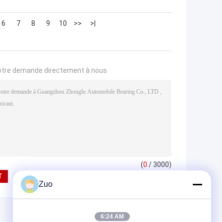
6
7
8
9
10
>>
>|
otre demande directement à nous
(
0
/ 3000)
Zuo
6:24 AM