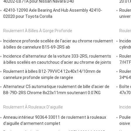
40202-EB71A pour Nissan Navara D40
20.01
42410-12090 Axle Bearing And Hub Assembly 42410-
Roule
02020 pour Toyota Corolla
unive
Roulement À Billes À Gorge Profonde
Roule
Incidence profonde scellée de l'acier au chrome roulement
Incide
à billes de cannelure B15-69-2RS ab
cylind
Incidence d'alternateur de la voiture 333-2RS, roulements
Roule
à billes scellés en caoutchouc d'acier au chrome de joints
7/HTF
Roulement à billes B12-79VVC4 12x40x14/10mm de
Roule
cannelure profonde simple de rangée
34*64
Alternateur C5 automatique roulement de bille d'acier de
Boîte 
B8-79D-2RS Chrome 8x23x11mm soutenant 0.07KG
47x70
Roulement À Rouleaux D'aiguille
Incide
Anneau intérieur 90364-33011 de roulement à rouleaux
Poulie
d'aiguille d'armement complet
oisive