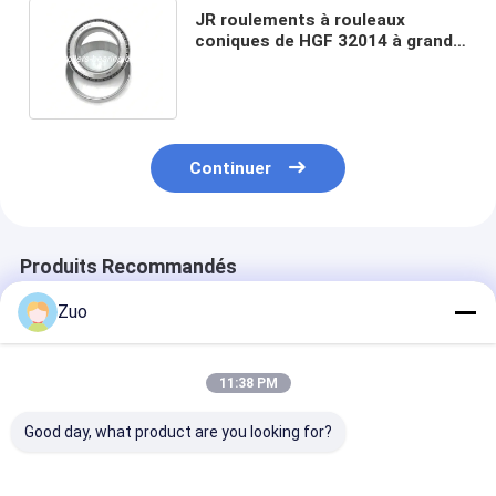
JR roulements à rouleaux
coniques de HGF 32014 à grande
vitesse pour des travaux de
construction
Continuer
Produits Recommandés
Zuo
11:38 PM
Good day, what product are you looking for?
37431A/37625
34300/34478
33889/21