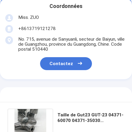
Coordonnées
Miss. ZUO
+8613719121278
No. 715, avenue de Sanyuanli, secteur de Baiyun, ville
de Guangzhou, province du Guangdong, Chine. Code
postal 510440
Contactez
Taille de Gut23 GUT-23 04371-
60070 04371-35030
29mmx49mm 0,6 kilogrammes