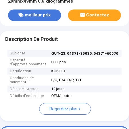
29mmx49mm 0,6 kilogrammes
meilleur prix
Contactez
Description De Produit
Surligner
,
,
GUT-23
04371-35030
04371-60070
Capacité
8000pcs
d'approvisionnement
Certification
ISO9001
Conditions de
L/C, D/A, D/P, T/T
paiement
Délai de livraison
12 jours
Détails d'emballage
OEM/neutre
Regardez plus