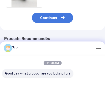
Continuer
Produits Recommandés
Zuo
11:58 AM
Good day, what product are you looking for?
GU2200 M 30.18X 92
TIS 152 1A
Gu-8100 roule
MM Rameau
UNIVERSALE JOINT
joints universe
commun universel
IS PICKUP 2004-
47X131MM Fai
pour Mazda BT50
2011 Poids 0,8 kg
frottement
2.2
Pour le D-MAX 4X4
Meilleur prix
Meilleur prix
Meilleur p