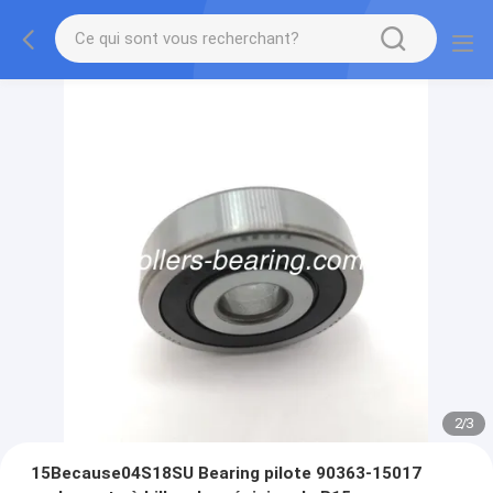
2
/
3
15Because04S18SU Bearing pilote 90363-15017