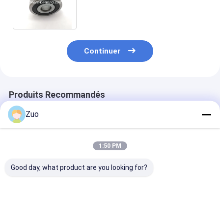
billes de précision de B15-
85D15x40x14mm
Continuer
Produits Recommandés
Zuo
1:50 PM
Good day, what product are you looking for?
Les roulements à
Les roulements
6203-2RS1
billes à rainures
automatiques
roulement à bil
profondes à
35BVV07X-7-C CS
rainure profo
roulement à billes à
MD727572
17x40x12 mm 