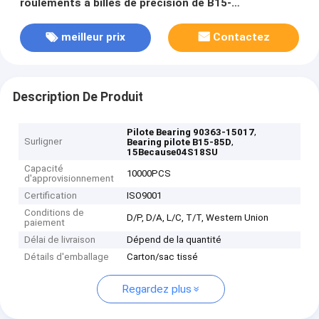
roulements à billes de précision de B15-
85D15x40x14mm
meilleur prix
Contactez
Description De Produit
,
Pilote Bearing 90363-15017
Surligner
,
Bearing pilote B15-85D
15Because04S18SU
Capacité
10000PCS
d'approvisionnement
Certification
ISO9001
Conditions de
D/P, D/A, L/C, T/T, Western Union
paiement
Délai de livraison
Dépend de la quantité
Détails d'emballage
Carton/sac tissé
Regardez plus