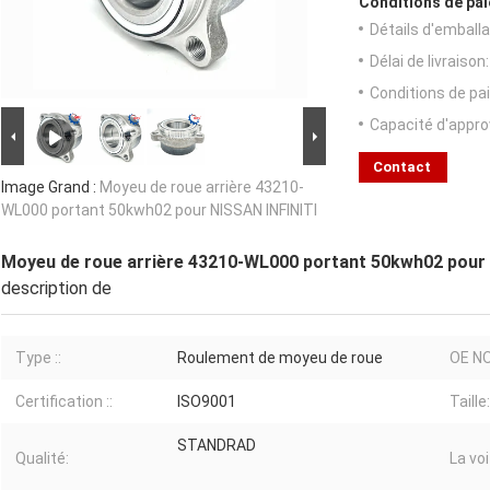
Conditions de pai
Détails d'emballa
Délai de livraison:
Conditions de pa
Capacité d'appr
Contact
Image Grand :
Moyeu de roue arrière 43210-
WL000 portant 50kwh02 pour NISSAN INFINITI
Moyeu de roue arrière 43210-WL000 portant 50kwh02 pour 
description de
Type ::
Roulement de moyeu de roue
OE NO
Certification ::
ISO9001
Taille:
STANDRAD
Qualité:
La voi