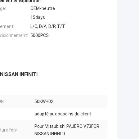
ement et expédition:
ge:
OEM/neutre
15days
iement:
L/C, D/A, D/P, T/T
ovisionnement:
5000PCS
NISSAN INFINITI
N.:
50KWH02
adapté aux besoins du client
Pour Mitsubishi PAJERO V73FOR
ture font:
NISSAN INFINITI