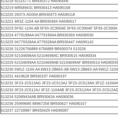
513218 92115771 BR930372 HA590006
513219 MR589431 BR930413 HA590108
513220 28373-AG00A BR930473 HA590118
513221 4R3Z-1104-AA BR930494 HA590017
513223 5F9Z-1104-AB 5F93-2C300AE 5F93-2C300AF 5F93-2C300A
513224 4779199AA 04779199AA BR930359 HA590030
513225 04779328AA 4779328AA BR930447 HA590142
513226 31226756889 6756889 BR930374 513226
513228 52104698AA 52104698AC BR930515 HA590034
513229 52104699AA 52104699AB 52104699AF BR930514 HA59003
513230 5W1Z-1104-AA 6W13-2B663-AB 5W13-2B663-AA 6W1Z-1104
513231 4419628 BR930197 HA590197
513232 3F23-2C513AG 3F23-2C513AJ 3F23-2C513AH 3F2Z-1104A
513233 3F23-2C512AJ 3F2Z-1104AB 3F23-2C512AH 3F23-2C512A
513234 52089434AB BR930634 HA590036
513236 25999685 88967258 BR930627 HA590157
513237 22728987 BR930429 HA590087