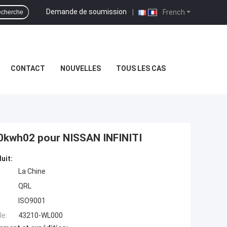
Demande de soumission
|
French
cherche
CONTACT
NOUVELLES
TOUS LES CAS
0kwh02 pour NISSAN INFINITI
uit:
La Chine
QRL
ISO9001
e:
43210-WL000