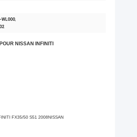
0-WL000
,
02
2 POUR NISSAN INFINITI
INITI FX35/50 S51 2008NISSAN