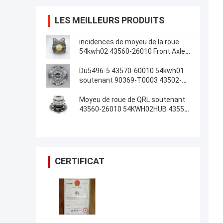
LES MEILLEURS PRODUITS
incidences de moyeu de la roue
54kwh02 43560-26010 Front Axle
Location Customized
Du5496-5 43570-60010 54kwh01
soutenant 90369-T0003 43502-
0k030
Moyeu de roue de QRL soutenant
43560-26010 54KWH02HUB 43550-
Z0091 pour Toyota
CERTIFICAT