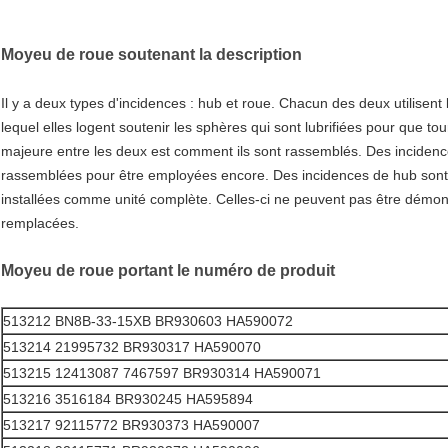
Moyeu de roue soutenant la description
Il y a deux types d'incidences : hub et roue. Chacun des deux utilisen
lequel elles logent soutenir les sphères qui sont lubrifiées pour que to
majeure entre les deux est comment ils sont rassemblés. Des incidenc
rassemblées pour être employées encore. Des incidences de hub sont p
installées comme unité complète. Celles-ci ne peuvent pas être démonté
remplacées.
Moyeu de roue portant le numéro de produit
513212 BN8B-33-15XB BR930603 HA590072
513214 21995732 BR930317 HA590070
513215 12413087 7467597 BR930314 HA590071
513216 3516184 BR930245 HA595894
513217 92115772 BR930373 HA590007