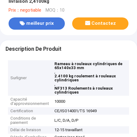
livraison 2,4100kg
Prix：negotiable
MOQ：10
meilleur prix
Contactez
Description De Produit
Rameau à rouleaux cylindriques de
65x140x33 mm
,
2.4100 kg roulement à rouleaux
Surligner
cylindriques
,
NF313 Roulements à rouleaux
cylindriques
Capacité
10000
d'approvisionnement
Certification
CE/ISO14001/TS 16949
Conditions de
L/C, D/A, D/P
paiement
Délai de livraison
12-15 travaillant